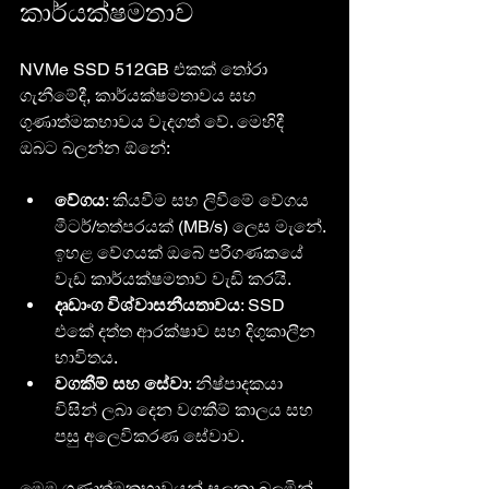
කාර්යක්ෂමතාව
NVMe SSD 512GB එකක් තෝරා 
ගැනීමේදී, කාර්යක්ෂමතාවය සහ 
ගුණාත්මකභාවය වැදගත් වේ. මෙහිදී 
ඔබට බලන්න ඕනේ:
වේගය
: කියවීම සහ ලිවීමේ වේගය 
මීටර්/තත්පරයක් (MB/s) ලෙස මැනේ. 
ඉහළ වේගයක් ඔබේ පරිගණකයේ 
වැඩ කාර්යක්ෂමතාව වැඩි කරයි.
දෘඩාංග විශ්වාසනීයතාවය
: SSD 
එකේ දත්ත ආරක්ෂාව සහ දිගුකාලීන 
භාවිතය.
වගකීම් සහ සේවා
: නිෂ්පාදකයා 
විසින් ලබා දෙන වගකීම් කාලය සහ 
පසු අලෙවිකරණ සේවාව.
මෙම ගුණාත්මකභාවයන් සලකා බලමින් 