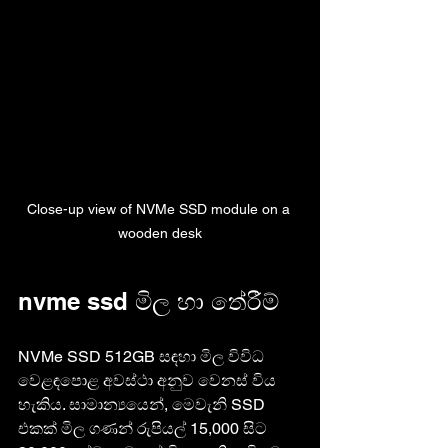
Close-up view of NVMe SSD module on a 
wooden desk
nvme ssd මිල හා තේරීම්
NVMe SSD 512GB සඳහා මිල විවිධ 
වෙළඳපොළ අවස්ථා අනුව වෙනස් විය 
හැකිය. සාමාන්‍යයෙන්, මෙවැනි SSD 
එකක් මිල ගණන් රුපියල් 15,000 සිට 