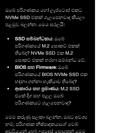
ඔබේ පරිගණකය හෝ ලැප්ටොප් එකට 
NVMe SSD එකක් ගැලපෙනවාද කියලා 
පළමුව බලන්න. මෙය සරලයි:
SSD සම්බන්ධකය
: ඔබේ 
පරිගණකයේ M.2 සොකට් එකක් 
තිබේද? NVMe SSD එක M.2 
සොකට් එකක් හරහා සම්බන්ධ වේ.
BIOS සහ Firmware
: ඔබේ 
පරිගණකයේ BIOS NVMe SSD එක 
හඳුනා ගන්නා හැකියාව තිබේද?
ආකාරය සහ ප්‍රමාණය
: M.2 SSD 
එකේ දිග සහ පළල ඔබේ 
පරිගණකයට ගැලපෙනවාද?
මෙම කරුණු සලකා බලන්න. ඔබට අවශ්‍ය 
නම්, පරිගණක නිෂ්පාදකයාගේ වෙබ් 
අඩවියෙන් හෝ උපදෙස් පොතෙන් මෙම 