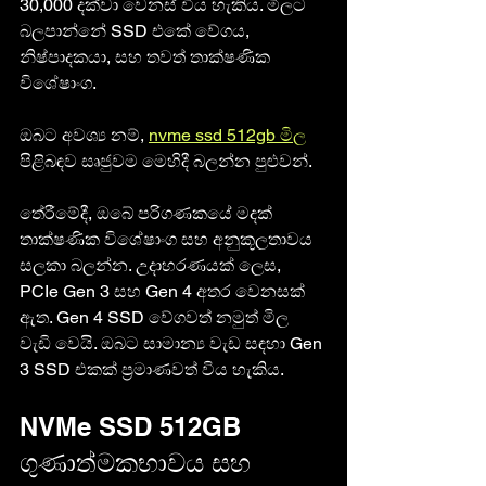
30,000 දක්වා වෙනස් විය හැකිය. මිලට 
බලපාන්නේ SSD එකේ වේගය, 
නිෂ්පාදකයා, සහ තවත් තාක්ෂණික 
විශේෂාංග.
ඔබට අවශ්‍ය නම්, 
nvme ssd 512gb මිල
පිළිබඳව සෘජුවම මෙහිදී බලන්න පුළුවන්. 
තේරීමේදී, ඔබේ පරිගණකයේ මදක් 
තාක්ෂණික විශේෂාංග සහ අනුකූලතාවය 
සලකා බලන්න. උදාහරණයක් ලෙස, 
PCIe Gen 3 සහ Gen 4 අතර වෙනසක් 
ඇත. Gen 4 SSD වේගවත් නමුත් මිල 
වැඩි වෙයි. ඔබට සාමාන්‍ය වැඩ සඳහා Gen 
3 SSD එකක් ප්‍රමාණවත් විය හැකිය.
NVMe SSD 512GB 
ගුණාත්මකභාවය සහ 