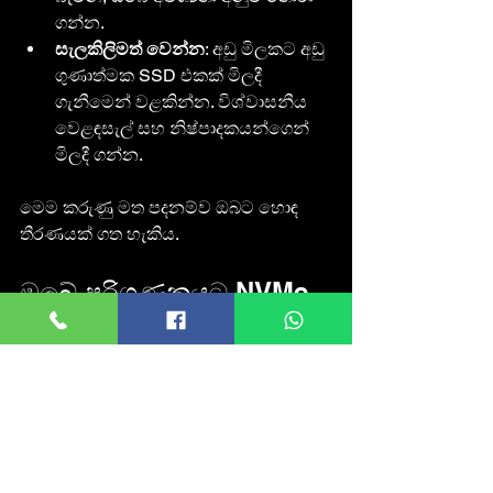
ගන්න.
සැලකිලිමත් වෙන්න
: අඩු මිලකට අඩු 
ගුණාත්මක SSD එකක් මිලදී 
ගැනීමෙන් වළකින්න. විශ්වාසනීය 
වෙළඳසැල් සහ නිෂ්පාදකයන්ගෙන් 
මිලදී ගන්න.
මෙම කරුණු මත පදනම්ව ඔබට හොඳ 
තීරණයක් ගත හැකිය.
ඔබේ පරිගණකයට NVMe 
SSD එකක් එක් කිරීමේ වාසි
NVMe SSD එකක් ඔබේ පරිගණකයට 
එක් කිරීමෙන් ඔබට ලැබෙන ප්‍රධාන වාසි 
කිහිපයක් මෙන්න:
වේගවත් දත්ත ප්‍රවේශය
: වැඩි 