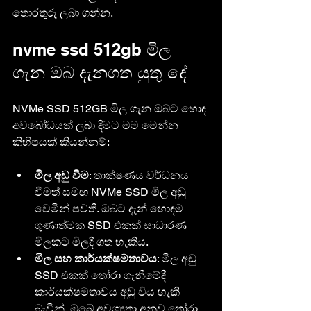
තොරතුරු ලබා ගන්න.
nvme ssd 512gb මිල 
ගැන ඔබ දැනගත යුතු දේ
NVMe SSD 512GB මිල ගැන ඔබට හොඳ 
අවබෝධයක් ලබා දීමට මම මෙන්න 
කිහිපයක් කියන්නම්:
මිල අඩු වීම
: තාක්ෂණය වර්ධනය 
වීමත් සමඟ NVMe SSD මිල අඩු 
වෙමින් පවතී. ඔබට දැන් හොඳම 
ගුණාත්මක SSD එකක් සාධාරණ 
මිලකට මිලදී ගත හැකිය.
මිල සහ කාර්යක්ෂමතාවය
: මිල අඩු 
SSD එකක් තෝරා ගැනීමේදී 
කාර්යක්ෂමතාවය අඩු විය හැකි 
බැවින්, ඔබේ අවශ්‍යතා අනුව තෝරා 