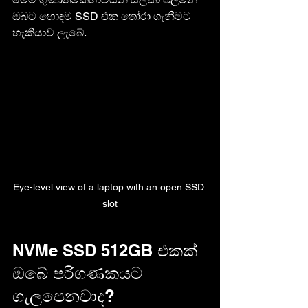
ඔබට හොඳම SSD එක තෝරා ගැනීමට 
හැකියාව ලැබේ.
Eye-level view of a laptop with an open SSD 
slot
NVMe SSD 512GB එකක් 
ඔබේ පරිගණකයට 
ගැලපෙනවාද?